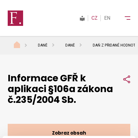
CZ
EN
DANĚ
DANĚ
DAŇ Z PŘIDANÉ HODNOTY
Finanční správa
Informace GFŘ k
Daně
Sdí
aplikaci §106a zákona
č.235/2004 Sb.
Mezinárodní spolupráce
Kontakty
Zobraz obsah