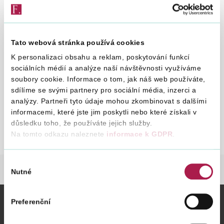
Vyhledat na webu
4. 1. 2013
Tato webová stránka používá cookies
K personalizaci obsahu a reklam, poskytování funkcí
sociálních médií a analýze naší návštěvnosti využíváme
o dani z přidané hodnoty, ve znění pozdějších
soubory cookie. Informace o tom, jak náš web používáte,
sdílíme se svými partnery pro sociální média, inzerci a
předpisů (nespolehlivý plátce) a souvisejících
analýzy. Partneři tyto údaje mohou zkombinovat s dalšími
ustanovení
informacemi, které jste jim poskytli nebo které získali v
důsledku toho, že používáte jejich služby.
Informace GFŘ k aplikaci
St
Na tomto odkazu naleznete
informace k GDPR
.
§106a zákona č.235/2004 Sb.
20
pl
Výběr
DANĚ
DANĚ
DAŇ Z PŘIDANÉ HODNOTY
Nutné
souhlasu
Preferenční
Vybrané informace