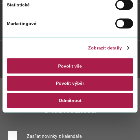
Statistické
Odkazy
Marketingové
Weby FS
Zobrazit detaily
Twitter
Youtube
Facebook
Instagram
Povolit vše
Povolit výběr
Zůstaňte s námi
Odmítnout
v kontaktu
Zasílat novinky z kalendáře