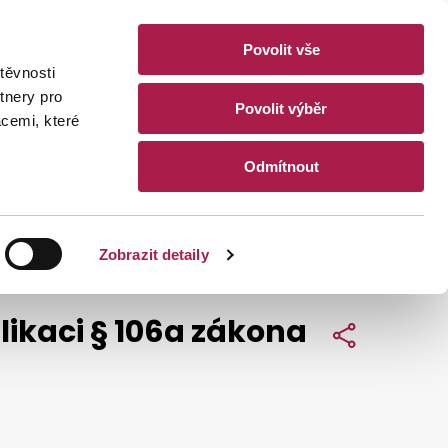
Povolit vše
akty
těvnosti
CZ
EN
tnery pro
Povolit výběr
acemi, které
Hledat
Odmítnout
Zobrazit detaily
plikaci § 106a zákona
Sdílet