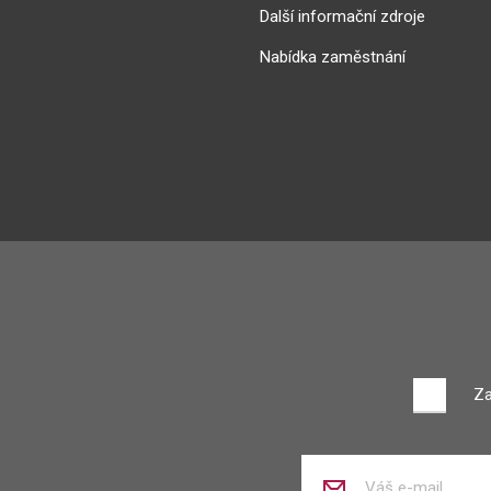
Další informační zdroje
Nabídka zaměstnání
Za
Zadejte
váš