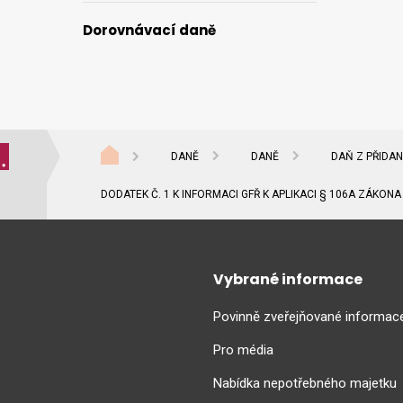
Dorovnávací daně
DANĚ
DANĚ
DAŇ Z PŘIDA
DODATEK Č. 1 K INFORMACI GFŘ K APLIKACI § 106A ZÁKONA 
Vybrané informace
Povinně zveřejňované informac
Pro média
Nabídka nepotřebného majetku