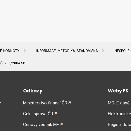
NÉ HODNOTY
INFORMACE, METODIKA, STANOVISKA
NESPOLEH
Č. 235/2004 SB.
Odkazy
Weby FS
e
Ministerstvo financí ČR
MOJE daně
Celní správa ČR
Elektronick
Cenový věstník MF
Registr dota