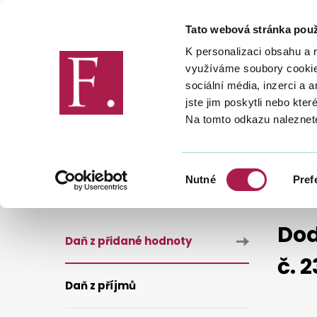
Tato webová stránka použ
Finanční správa
K personalizaci obsahu a 
využíváme soubory cookie.
sociální média, inzerci a 
jste jim poskytli nebo kter
Na tomto odkazu naleznet
DANĚ
DANĚ
DAŇ Z PŘIDA
NESPOLEHLIVÝ PLÁTCE
DODATEK Č. 1 K INFORMACI
Výběr
Nutné
Pref
souhlasu
Dod
Daň z přidané hodnoty
č. 
Daň z příjmů