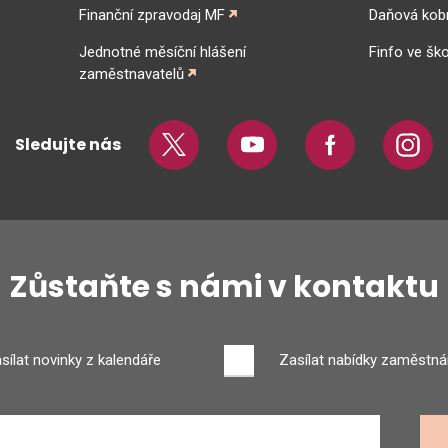
Finanční zpravodaj MF
Daňová kob
Jednotné měsíční hlášení
Finfo ve ško
zaměstnavatelů
Sledujte nás
Twitter
Youtube
Facebook
Insta
Zůstaňte s námi v kontaktu
sílat novinky z kalendáře
Zasílat nabídky zaměstná