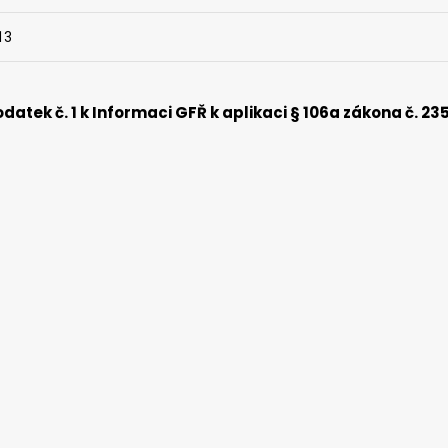
13
datek č. 1 k Informaci GFŘ k aplikaci § 106a zákona č. 23