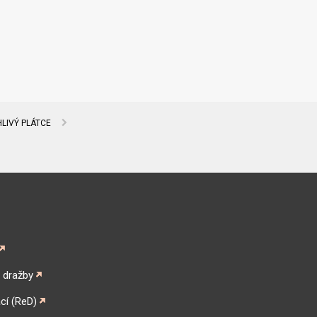
LIVÝ PLÁTCE
é dražby
cí (ReD)