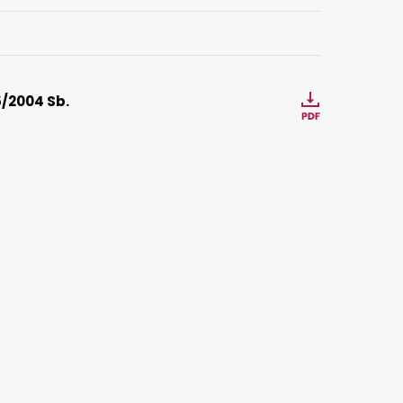
5/2004 Sb.
Stáhnout
Dodatek_1