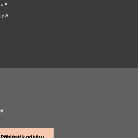
ra
le
gram
ní
Přihlásit k odběru