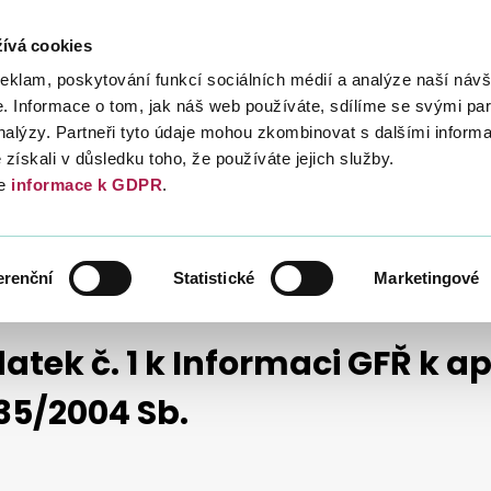
ívá cookies
Daně
Mezinárodní spolupráce
Kont
reklam, poskytování funkcí sociálních médií a analýze naší návš
 Informace o tom, jak náš web používáte, sdílíme se svými par
analýzy. Partneři tyto údaje mohou zkombinovat s dalšími inform
é získali v důsledku toho, že používáte jejich služby.
e
informace k GDPR
.
NÉ HODNOTY
INFORMACE, METODIKA, STANOVISKA
 GFŘ K APLIKACI § 106A ZÁKONA Č. 235/2004 SB.
erenční
Statistické
Marketingové
atek č. 1 k Informaci GFŘ k a
235/2004 Sb.