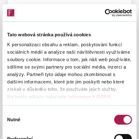
Změny v oblasti DPH u služeb od 1. 1.
2010
Vyhledat na webu
21. 12. 2009
Tato webová stránka používá cookies
Změny v uplatňování DPH u přeshraničních
K personalizaci obsahu a reklam, poskytování funkcí
služeb od 1. 1. 2010 - pravidla pro stanovení
místa plnění, určení osoby povinné přiznat a
sociálních médií a analýze naší návštěvnosti využíváme
zaplatit daň, související administrativní
soubory cookie. Informace o tom, jak náš web používáte,
povinnosti.
sdílíme se svými partnery pro sociální média, inzerci a
analýzy. Partneři tyto údaje mohou zkombinovat s
dalšími informacemi, které jste jim poskytli nebo které
získali v důsledku toho, že používáte jejich služby.
Na tomto odkazu naleznete
informace k GDPR
.
Předchozí
Další
2009
2008
2006
2004
Výběr
Nutné
souhlasu
DANĚ
DANĚ
DAŇ Z PŘIDANÉ HODNOTY
Preferenční