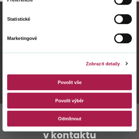
Statistické
Vybrané informace
Odkazy
Marketingové
Weby FS
Zobrazit detaily
Povolit vše
Twitter
Youtube
Facebook
Instagram
Povolit výběr
Odmítnout
Zůstaňte s námi
v kontaktu