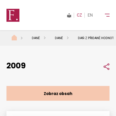
CZ
EN
DANĚ
DANĚ
DAŇ Z PŘIDANÉ HODNOTY
Finanční správa
2009
Daně
Sdí
Mezinárodní spolupráce
Zobraz obsah
Kontakty