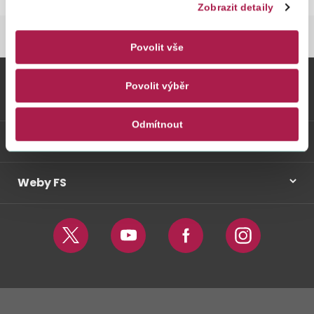
Zobrazit detaily
DANĚ
DANĚ
DAŇ Z PŘIDANÉ HODNOTY
Povolit vše
Povolit výběr
Vybrané informace
Odmítnout
Odkazy
Weby FS
Twitter
Youtube
Facebook
Instagram