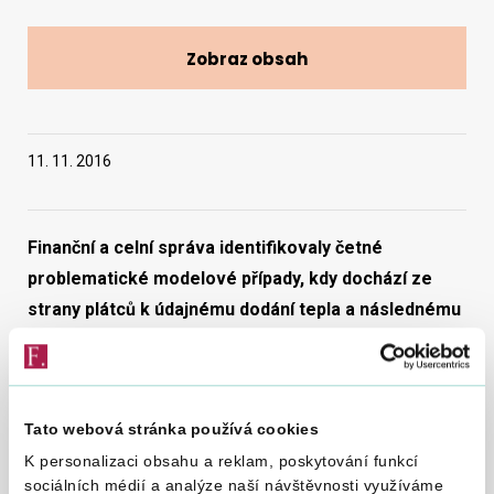
Zobraz obsah
Vyhledat na webu
11. 11. 2016
Finanční a celní správa identifikovaly četné
problematické modelové případy, kdy dochází ze
strany plátců k údajnému dodání tepla a následnému
chybnému uplatnění první snížené sazby daně z
přidané hodnoty a k neoprávněnému nároku na
vrácení spotřební daně z minerálních olejů.
Tato webová stránka používá cookies
Problematický modelový případ lze většinou popsat jako
K personalizaci obsahu a reklam, poskytování funkcí
vztah mezi plátcem, který deklaruje, že spotřeboval minerální
sociálních médií a analýze naší návštěvnosti využíváme