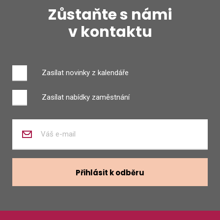
Zůstaňte s námi
v kontaktu
Zasílat novinky z kalendáře
Zasílat nabídky zaměstnání
Zadejte
váš
e-
mail
Přihlásit k odběru