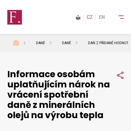
CZ
EN
DANĚ
DANĚ
DAŇ Z PŘIDANÉ HODNOTY
Finanční správa
Informace osobám
Daně
Sdí
uplatňujícím nárok na
vrácení spotřební
Mezinárodní spolupráce
daně z minerálních
olejů na výrobu tepla
Kontakty