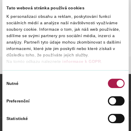
Tato webová stránka používá cookies
Zákon č. 338/1992 Sb.
K personalizaci obsahu a reklam, poskytování funkcí
1. 1. 1993
Vyhledat na webu
sociálních médií a analýze naší návštěvnosti využíváme
soubory cookie. Informace o tom, jak náš web používáte,
o dani z nemovitých věcí
sdílíme se svými partnery pro sociální média, inzerci a
analýzy. Partneři tyto údaje mohou zkombinovat s dalšími
informacemi, které jste jim poskytli nebo které získali v
důsledku toho, že používáte jejich služby.
Na tomto odkazu naleznete
informace k GDPR
.
DANĚ
DANĚ
DAŇ Z NEMOVITÝCH VĚCÍ
Výběr
Nutné
souhlasu
Vybrané informace
Preferenční
Odkazy
Statistické
Weby FS