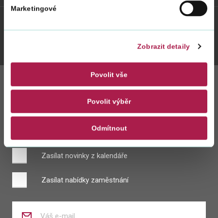
Marketingové
Twitter
Youtube
Facebook
Instagram
Zobrazit detaily
Povolit vše
Zůstaňte s námi
Povolit výběr
v kontaktu
Odmítnout
Zasílat novinky z kalendáře
Zasílat nabídky zaměstnání
Zadejte
váš