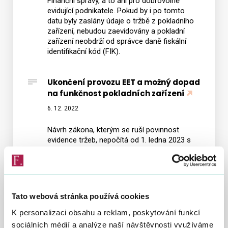
Finanční správy, a to ani pro dobrovolně
evidující podnikatele. Pokud by i po tomto
datu byly zaslány údaje o tržbě z pokladního
zařízení, nebudou zaevidovány a pokladní
zařízení neobdrží od správce daně fiskální
identifikační kód (FIK).
Ukončení provozu EET a možný dopad
na funkčnost pokladních zařízení
6. 12. 2022
Návrh zákona, kterým se ruší povinnost
evidence tržeb, nepočítá od 1. ledna 2023 s
dalším provozováním systému EET na straně
Finanční správy ani pro dobrovolně evidující
podnikatele. Finanční správa upozorňuje
podnikatele, že od 1. ledna 2023 bude
evidování realizovaných tržeb prostřednictvím
Tato webová stránka používá cookies
pokladních zařízení s vysokou
pravděpodobností zcela znemožněno.
K personalizaci obsahu a reklam, poskytování funkcí
sociálních médií a analýze naší návštěvnosti využíváme