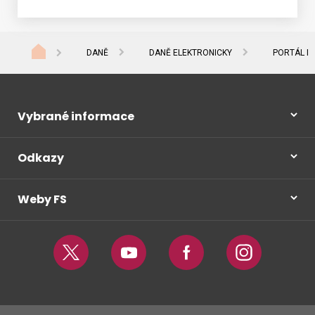
DANĚ
DANĚ ELEKTRONICKY
PORTÁL M
Vybrané informace
Odkazy
Weby FS
Twitter
Youtube
Facebook
Instagram