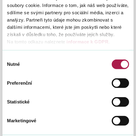
soubory cookie. Informace o tom, jak náš web používáte,
Poslanecká sněmovna schválila
sdílíme se svými partnery pro sociální média, inzerci a
úplné zrušení EET
analýzy. Partneři tyto údaje mohou zkombinovat s
25. 11. 2022
dalšími informacemi, které jste jim poskytli nebo které
získali v důsledku toho, že používáte jejich služby.
Na páteční mimořádné schůzi schválili
Na tomto odkazu naleznete
informace k GDPR
.
poslanci ve 3. čtení návrh Ministerstva financí
na zrušení zákona o evidenci tržeb, který by
měl nabýt účinnosti k 1. lednu 2023.
Výběr
Nutné
souhlasu
Poslanecká sněmovna projednala v
prvním čtení návrh na zrušení EET
Preferenční
28. 6. 2022
Poslanecká sněmovna v pátek 24. června
Statistické
2022 podpořila v prvním čtení zrušení
elektronické evidence tržeb (EET) ke konci
letošního roku. Sněmovnou schválený návrh
Marketingové
zákona nepočítá s dalším provozováním
systému EET na straně Finanční správy, a to