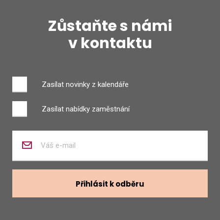
Zůstaňte s námi
v kontaktu
Zasílat novinky z kalendáře
Zasílat nabídky zaměstnání
Zadejte
váš
e-
mail
Přihlásit k odběru