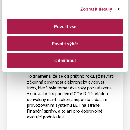
ani pro dobrovolně evidující podnikatele.
Zobrazit detaily
VLÁDA SCHVÁLILA ZRUŠENÍ
ELEKTRONICKÉ EVIDENCE TRŽEB OD 1. 1.
Povolit vše
2023
23. 3. 2022
Povolit výběr
Vláda dne 9. 3. 2022 schválila návrh
Ministerstva financí ČR, kterým se zrušuje
Odmítnout
zákon o evidenci tržeb. Účinnost vládního
návrhu zákona je stanovena k 1. lednu 2023.
To znamená, že se od příštího roku, již nevrátí
zákonná povinnost elektronicky evidovat
tržby, která byla téměř dva roky pozastavena
v souvislosti s pandemií COVID-19. Vládou
schválený návrh zákona nepočítá s dalším
provozováním systému EET na straně
Finanční správy, a to ani pro dobrovolně
evidující podnikatele.