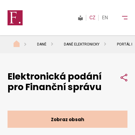
CZ
EN
DANĚ
DANĚ ELEKTRONICKY
PORTÁL M
Finanční správa
Elektronická podání
Daně
Sdí
pro Finanční správu
Mezinárodní spolupráce
Kontakty
Zobraz obsah