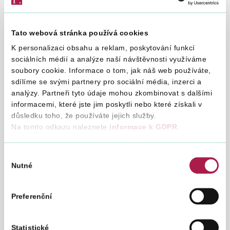
DIS+
(aplikace Online finanční úřad),
odeslat s ověřenou
identitou podatele způsobem, kterým se lze přihlásit do jeho
datové schránky
, případně učinit podání s využitím
přístupu
se zaručenou identitou NIA – služba Identita občana
.
Tato webová stránka používá cookies
Daňová podání však lze odesílat i neopatřené elektronickým
K personalizaci obsahu a reklam, poskytování funkcí
podpisem.
sociálních médií a analýze naší návštěvnosti využíváme
soubory cookie. Informace o tom, jak náš web používáte,
Vybrané funkce usnadňující práci v aplikaci EPO:
sdílíme se svými partnery pro sociální média, inzerci a
Automatické před vyplňování formuláře (v případě
analýzy. Partneři tyto údaje mohou zkombinovat s dalšími
přihlášení do DIS+).
informacemi, které jste jim poskytli nebo které získali v
Automatické doplnění vybraných položek pomocí
důsledku toho, že používáte jejich služby.
číselníku.
Na tomto odkazu naleznete
informace k GDPR
.
Automatické provádění matematických operací u
vybraných položek.
Výběr
Kontroly obsahu podání, které jsou shodné s kontrolami
Nutné
realizovanými při zpracování podání na příslušném FÚ.
souhlasu
Možnost uložení pracovního souboru s podáním.
Možnost zpětného načtení pracovního souboru s
Preferenční
podáním pro další práci s ním.
Zobrazení pokynů k vyplnění podání přímo u jednotlivých
položek formuláře.
Statistické