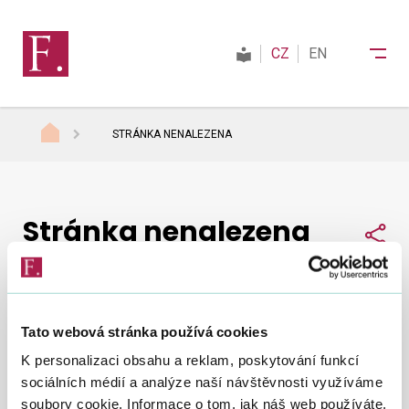
CZ
EN
STRÁNKA NENALEZENA
Finanční správa
Stránka nenalezena
Daně
Sdí
Mezinárodní spolupráce
Tato webová stránka používá cookies
Nepodařilo se nám najít, co jste hledali.
Zkuste to
Kontakty
K personalizaci obsahu a reklam, poskytování funkcí
znovu
.
sociálních médií a analýze naší návštěvnosti využíváme
soubory cookie. Informace o tom, jak náš web používáte,