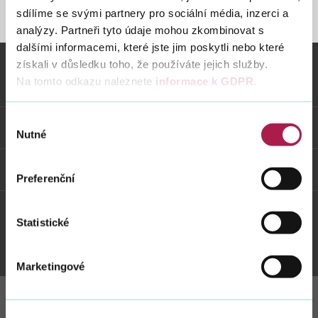
sdílíme se svými partnery pro sociální média, inzerci a
STRÁNKA NENALEZENA
analýzy. Partneři tyto údaje mohou zkombinovat s
dalšími informacemi, které jste jim poskytli nebo které
Vyhledat na webu
získali v důsledku toho, že používáte jejich služby.
Na tomto odkazu naleznete
informace k GDPR
.
Vybrané informace
Výběr
Odkazy
Nutné
souhlasu
Weby FS
Preferenční
Statistické
Twitter
Youtube
Facebook
Instagram
Marketingové