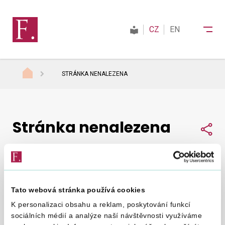
CZ
EN
STRÁNKA NENALEZENA
Finanční správa
Stránka nenalezena
Daně
Sdí
Mezinárodní spolupráce
Tato webová stránka používá cookies
Nepodařilo se nám najít, co jste hledali.
Zkuste to
Kontakty
K personalizaci obsahu a reklam, poskytování funkcí
znovu
.
sociálních médií a analýze naší návštěvnosti využíváme