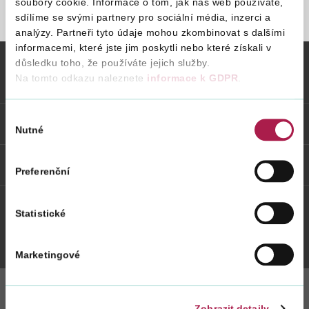
soubory cookie. Informace o tom, jak náš web používáte,
sdílíme se svými partnery pro sociální média, inzerci a
STRÁNKA NENALEZENA
analýzy. Partneři tyto údaje mohou zkombinovat s dalšími
Vyhledat na webu
informacemi, které jste jim poskytli nebo které získali v
důsledku toho, že používáte jejich služby.
Na tomto odkazu naleznete
informace k GDPR
.
Vybrané informace
Výběr
Odkazy
Nutné
souhlasu
Weby FS
Preferenční
Statistické
Twitter
Youtube
Facebook
Instagram
Marketingové
Zobrazit detaily