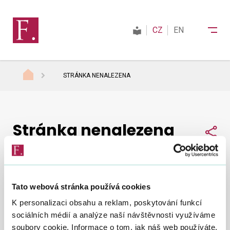
CZ
EN
STRÁNKA NENALEZENA
Finanční správa
Stránka nenalezena
Daně
Sdí
Mezinárodní spolupráce
Tato webová stránka používá cookies
Nepodařilo se nám najít, co jste hledali.
Zkuste to
Kontakty
K personalizaci obsahu a reklam, poskytování funkcí
znovu
.
sociálních médií a analýze naší návštěvnosti využíváme
soubory cookie. Informace o tom, jak náš web používáte,