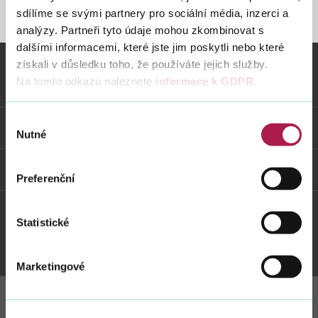
sdílíme se svými partnery pro sociální média, inzerci a
STRÁNKA NENALEZENA
analýzy. Partneři tyto údaje mohou zkombinovat s
dalšími informacemi, které jste jim poskytli nebo které
Vyhledat na webu
získali v důsledku toho, že používáte jejich služby.
Na tomto odkazu naleznete
informace k GDPR
.
Vybrané informace
Výběr
Odkazy
Nutné
souhlasu
Weby FS
Preferenční
Statistické
Twitter
Youtube
Facebook
Instagram
Marketingové