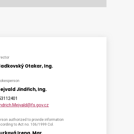
rector
ladkovský Otakar, Ing.
pokesperson
ejvald Jindřich, Ing.
53112401
indrich.Mejvald@fs.gov.cz
rson authorized to provide information
cording to Act no. 106/1999 Col.
urková Irena, Mgr.