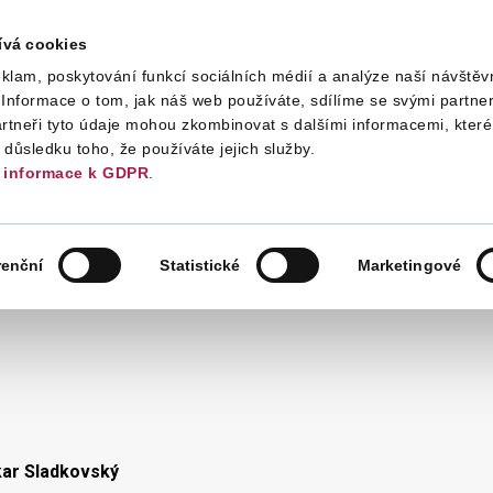
ívá cookies
klam, poskytování funkcí sociálních médií a analýze naší návštěv
tration
Taxes
International Tax Affairs
Informace o tom, jak náš web používáte, sdílíme se svými partner
artneři tyto údaje mohou zkombinovat s dalšími informacemi, které 
v důsledku toho, že používáte jejich služby.
informace k GDPR
.
IAL ADMINISTRATION BODIES
SPECIALIZED TAX OFFICE
renční
Statistické
Marketingové
kar Sladkovský