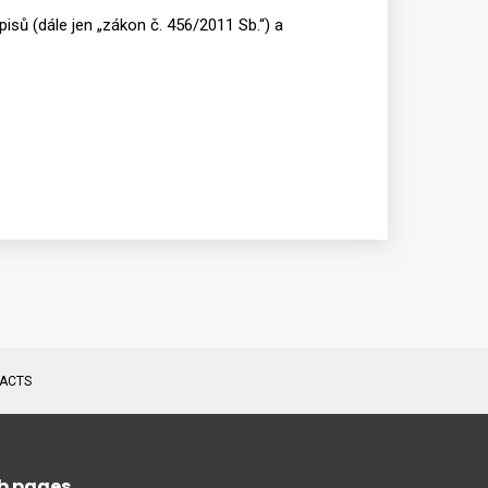
isů (dále jen „zákon č. 456/2011 Sb.“) a
ACTS
b pages