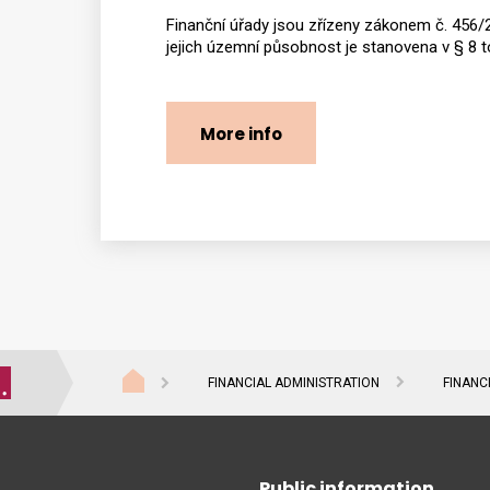
Finanční úřady jsou zřízeny zákonem č. 456/20
jejich územní působnost je stanovena v § 8 
More info
FINANCIAL ADMINISTRATION
FINANC
Public information