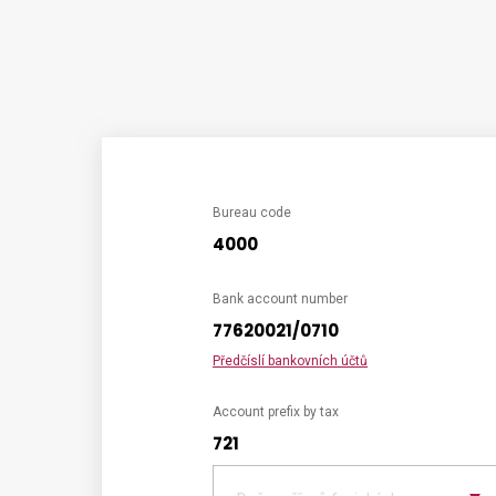
Bureau code
4000
Bank account number
77620021/0710
Předčíslí bankovních účtů
Account prefix by tax
721
Choose
tax