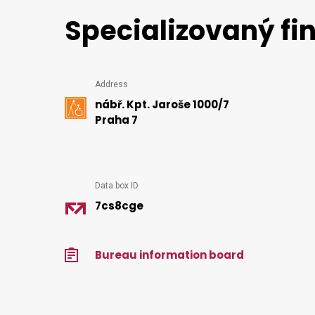
Specializovaný fi
Detailed
Address
nábř. Kpt. Jaroše 1000/7
information
Praha 7
Data box ID
7cs8cge
Bureau information board