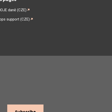
MOJE daně (CZE)
apps support (CZE)
am
Subscribe