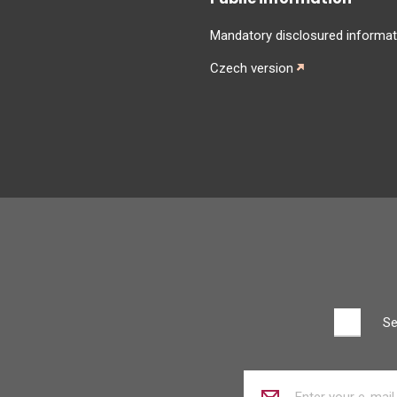
Mandatory disclosured informat
Czech version
Se
Enter
your