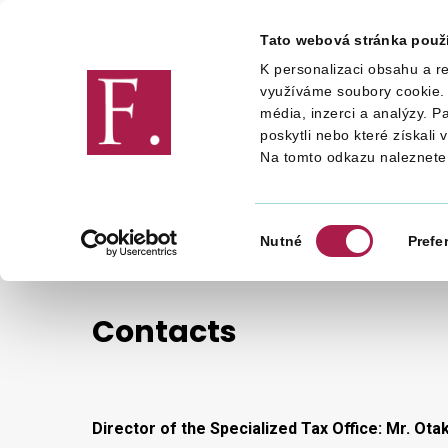
Tato webová stránka použ
K personalizaci obsahu a re
Financial Adminis
využíváme soubory cookie. 
média, inzerci a analýzy. P
poskytli nebo které získali 
Na tomto odkazu naleznete
FINANCIAL ADMINISTRATION
FINANC
CONTACTS
Výběr
Nutné
Prefe
souhlasu
Contacts
Director of the Specialized Tax Office:
Mr. Ota