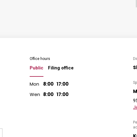
Office hours
Di
S
Public
Filing office
S
Mon
8:00
17:00
M
Wen
8:00
17:00
9
J
Pe
ac
K