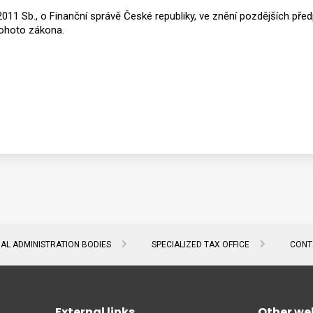
11 Sb., o Finanční správě České republiky, ve znění pozdějších předp
tohoto zákona.
IAL ADMINISTRATION BODIES
SPECIALIZED TAX OFFICE
CONT
External links
Other we