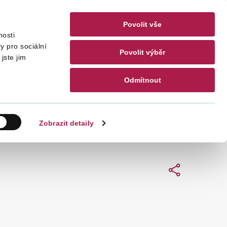
Povolit vše
nosti
Contacts
CZ
EN
y pro sociální
Povolit výběr
jste jim
Odmítnout
Search
Zobrazit detaily
Sdílet