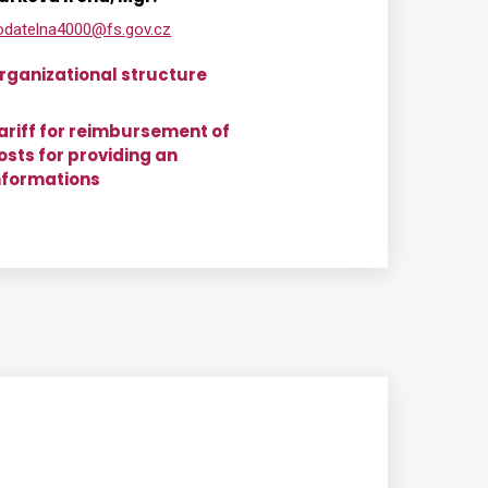
odatelna4000@fs.gov.cz
rganizational structure
ariff for reimbursement of
osts for providing an
nformations