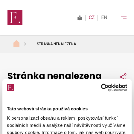
CZ
EN
STRÁNKA NENALEZENA
Finanční správa
Stránka nenalezena
Daně
Sdí
Mezinárodní spolupráce
Tato webová stránka používá cookies
Nepodařilo se nám najít, co jste hledali.
Zkuste to
Kontakty
K personalizaci obsahu a reklam, poskytování funkcí
znovu
.
sociálních médií a analýze naší návštěvnosti využíváme
soubory cookie. Informace o tom, jak náš web používáte,