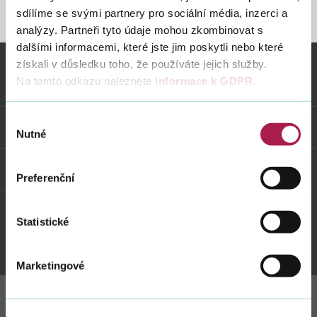
sdílíme se svými partnery pro sociální média, inzerci a
STRÁNKA NENALEZENA
analýzy. Partneři tyto údaje mohou zkombinovat s
dalšími informacemi, které jste jim poskytli nebo které
Vyhledat na webu
získali v důsledku toho, že používáte jejich služby.
Na tomto odkazu naleznete
informace k GDPR
.
Vybrané informace
Výběr
Odkazy
Nutné
souhlasu
Weby FS
Preferenční
Statistické
Twitter
Youtube
Facebook
Instagram
Marketingové