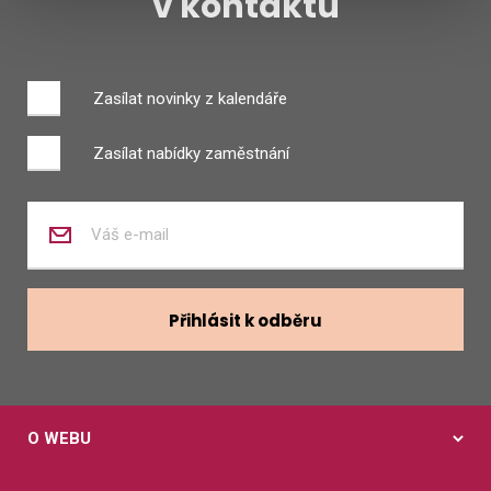
v kontaktu
Zasílat novinky z kalendáře
Zasílat nabídky zaměstnání
Zadejte
váš
e-
mail
Přihlásit k odběru
O WEBU