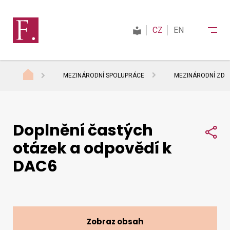
CZ
EN
MEZINÁRODNÍ SPOLUPRÁCE
MEZINÁRODNÍ ZDAŇ
Finanční správa
Doplnění častých
Daně
Sdí
otázek a odpovědí k
DAC6
Mezinárodní spolupráce
Kontakty
Zobraz obsah