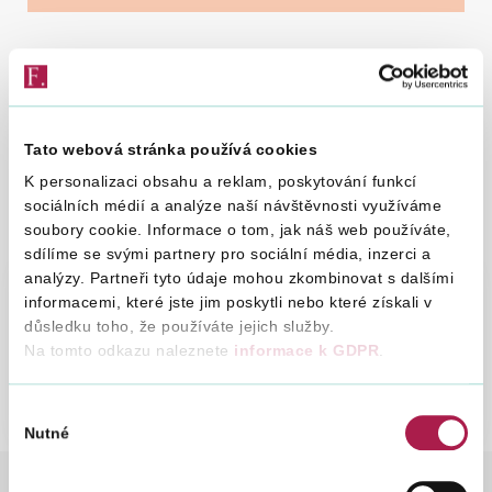
Vyhledat na webu
21. 6. 2022
Tato webová stránka používá cookies
Zde naleznete doplnění častých otázek a odpovědí
K personalizaci obsahu a reklam, poskytování funkcí
včetně praktických příkladů ve vztahu k
sociálních médií a analýze naší návštěvnosti využíváme
soubory cookie. Informace o tom, jak náš web používáte,
problematice DAC6.
sdílíme se svými partnery pro sociální média, inzerci a
analýzy. Partneři tyto údaje mohou zkombinovat s dalšími
informacemi, které jste jim poskytli nebo které získali v
Doplnění častých
Stáhn
důsledku toho, že používáte jejich služby.
otázek a odpovědí k
otazky
Na tomto odkazu naleznete
informace k GDPR
.
DAC6
a-
odpov
21. 6. 2022
Výběr
k-
Nutné
souhlasu
DAC6_
MEZINÁRODNÍ SPOLUPRÁCE
MEZINÁRODNÍ ZDAŇ