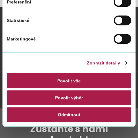
Preferenční
Statistické
Vybrané informace
Marketingové
Odkazy
Weby FS
Zobrazit detaily
Povolit vše
Twitter
Youtube
Facebook
Instagram
Povolit výběr
Odmítnout
Zůstaňte s námi