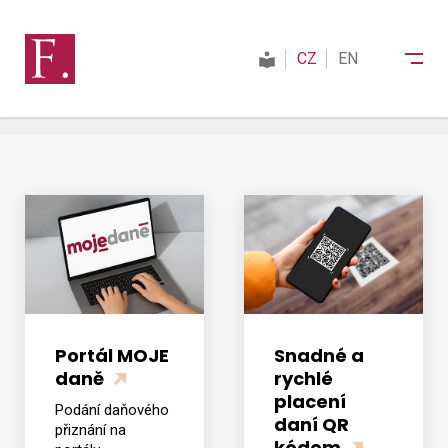
CZ
EN
Finanční správa
Daně
Mezinárodní spolupráce
Snadné a
Portál MOJE
rychlé
daně
Kontakty
placení
Podání daňového
daní QR
přiznání na
kódem