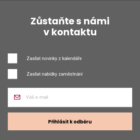
Zůstaňte s námi
v kontaktu
Zasílat novinky z kalendáře
Zasílat nabídky zaměstnání
Zadejte
váš
e-
mail
Přihlásit k odběru