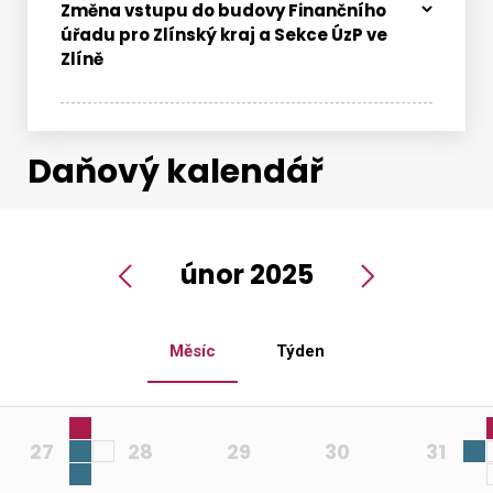
Změna vstupu do budovy Finančního
úřadu pro Zlínský kraj a Sekce ÚzP ve
Zlíně
Daňový kalendář
únor 2025
Předchozí
Další
Měsíc
Týden
daň
da
27
28
29
30
31
z
z
daň
da
energetické
hazardních
nem
z
z
daně
spotřební
da
her
věc