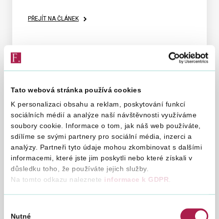
Pokud jste červencovou paušální zálohu snížili dle
informace zveřejněné finanční správou, považujte
PŘEJÍT NA ČLÁNEK
prosím informaci o nedoplatku za bezpředmětnou.
Aktualizace pravidel DPH při
bezúplatném dodání zboží
22. 7. 2026
Tato webová stránka používá cookies
Generální finanční ředitelství vydává
K personalizaci obsahu a reklam, poskytování funkcí
informaci, která aktualizuje a upřesňuje
sociálních médií a analýze naší návštěvnosti využíváme
přístup k uplatňování DPH při bezúplatném
soubory cookie. Informace o tom, jak náš web používáte,
dodání zboží. Přístup uvedený v informaci
sdílíme se svými partnery pro sociální média, inzerci a
popisuje aplikační praxi orgánů finanční
Informace ke vzoru potvrzení
analýzy. Partneři tyto údaje mohou zkombinovat s dalšími
správy, která je jednotně uplatňována
bytového družstva o zaplacené
informacemi, které jste jim poskytli nebo které získali v
od 1. července 2026.
částce úroků z úvěru bytového
důsledku toho, že používáte jejich služby.
družstva použitého na financování
Na tomto odkazu naleznete
informace k GDPR
.
bytových potřeb členů připadajících
na podíl poplatníka (člena bytového
Výběr
družstva) pro účely uplatnění
Nutné
souhlasu