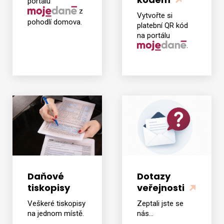
portálu
z
Vytvořte si
pohodlí domova.
platební QR kód
Vyhledat na webu
na portálu
.
Daňové
Dotazy
tiskopisy
veřejnosti
Veškeré tiskopisy
Zeptali jste se
na jednom místě.
nás...