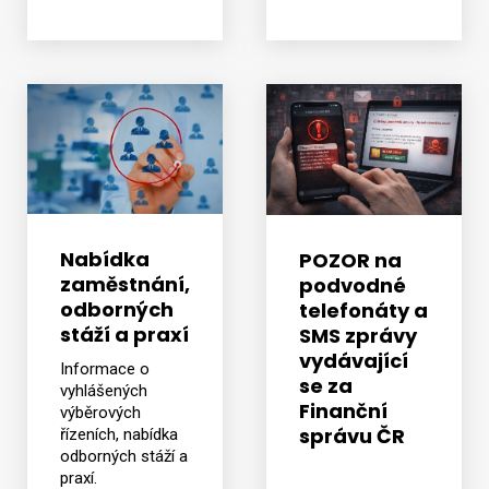
Nabídka
POZOR na
zaměstnání,
podvodné
odborných
telefonáty a
stáží a praxí
SMS zprávy
vydávající
Informace o
se za
vyhlášených
Finanční
výběrových
správu ČR
řízeních, nabídka
odborných stáží a
praxí.