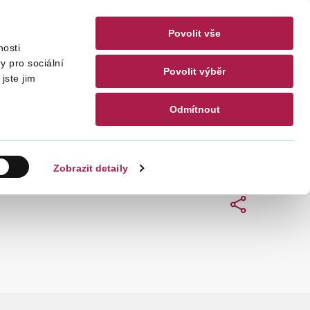
Povolit vše
nosti
akty
CZ
EN
y pro sociální
Povolit výběr
jste jim
Odmítnout
Hledat
Zobrazit detaily
Sdílet