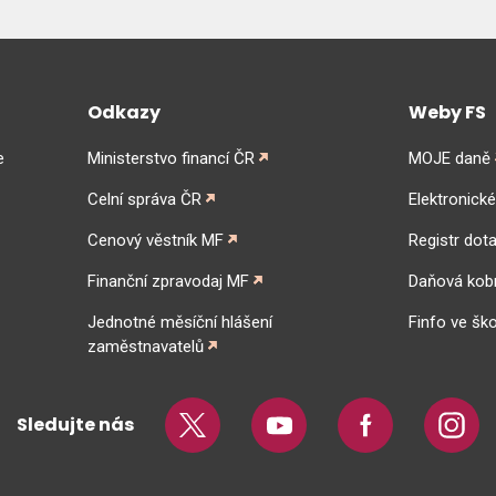
Odkazy
Weby FS
e
Ministerstvo financí ČR
MOJE daně
Celní správa ČR
Elektronick
Cenový věstník MF
Registr dota
Finanční zpravodaj MF
Daňová kob
Jednotné měsíční hlášení
Finfo ve ško
zaměstnavatelů
Sledujte nás
Twitter
Youtube
Facebook
Insta