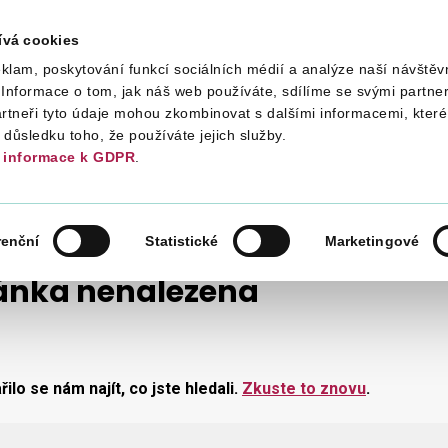
ívá cookies
klam, poskytování funkcí sociálních médií a analýze naší návštěv
Daně
Mezinárodní spolupráce
Kont
Informace o tom, jak náš web používáte, sdílíme se svými partner
artneři tyto údaje mohou zkombinovat s dalšími informacemi, které 
v důsledku toho, že používáte jejich služby.
informace k GDPR
.
renční
Statistické
Marketingové
ánka nenalezena
ilo se nám najít, co jste hledali.
Zkuste to znovu
.