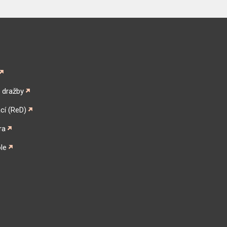
é dražby
cí (ReD)
ra
le
gram