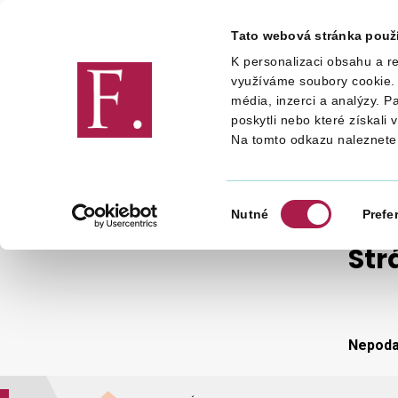
Tato webová stránka použ
K personalizaci obsahu a re
Finanční správa
využíváme soubory cookie. 
média, inzerci a analýzy. P
poskytli nebo které získali 
Na tomto odkazu naleznete
STRÁNKA NENALEZENA
Výběr
Nutné
Prefe
souhlasu
Str
Nepodař