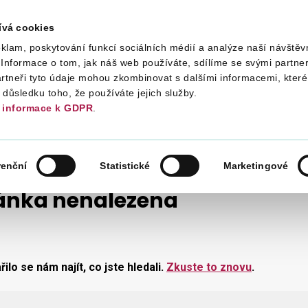
ívá cookies
klam, poskytování funkcí sociálních médií a analýze naší návštěv
Daně
Mezinárodní spolupráce
Kont
Informace o tom, jak náš web používáte, sdílíme se svými partner
artneři tyto údaje mohou zkombinovat s dalšími informacemi, které 
v důsledku toho, že používáte jejich služby.
informace k GDPR
.
renční
Statistické
Marketingové
ánka nenalezena
ilo se nám najít, co jste hledali.
Zkuste to znovu
.