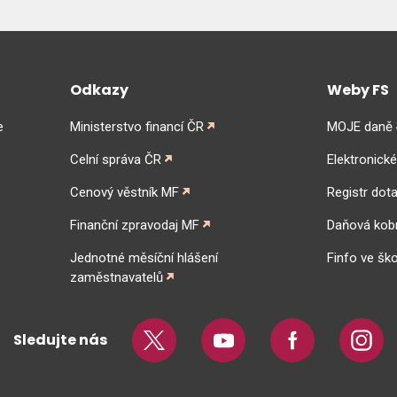
Odkazy
Weby FS
e
Ministerstvo financí ČR
MOJE daně
Celní správa ČR
Elektronick
Cenový věstník MF
Registr dota
Finanční zpravodaj MF
Daňová kob
Jednotné měsíční hlášení
Finfo ve ško
zaměstnavatelů
Sledujte nás
Twitter
Youtube
Facebook
Insta