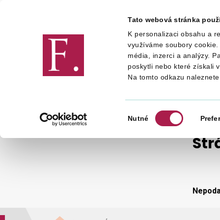
Tato webová stránka použ
K personalizaci obsahu a re
Finanční správa
využíváme soubory cookie. 
média, inzerci a analýzy. P
poskytli nebo které získali 
Na tomto odkazu naleznete
STRÁNKA NENALEZENA
Výběr
Nutné
Prefe
souhlasu
Str
Nepodař