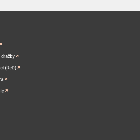
é dražby
cí (ReD)
ra
le
gram