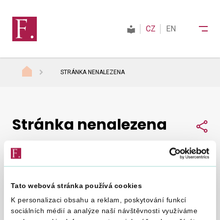
CZ
EN
STRÁNKA NENALEZENA
Finanční správa
Stránka nenalezena
Daně
Sdí
Mezinárodní spolupráce
Tato webová stránka používá cookies
Nepodařilo se nám najít, co jste hledali.
Zkuste to
Kontakty
K personalizaci obsahu a reklam, poskytování funkcí
znovu
.
sociálních médií a analýze naší návštěvnosti využíváme