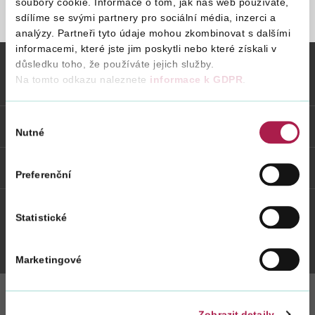
soubory cookie. Informace o tom, jak náš web používáte,
sdílíme se svými partnery pro sociální média, inzerci a
STRÁNKA NENALEZENA
analýzy. Partneři tyto údaje mohou zkombinovat s dalšími
Vyhledat na webu
informacemi, které jste jim poskytli nebo které získali v
důsledku toho, že používáte jejich služby.
Na tomto odkazu naleznete
informace k GDPR
.
Vybrané informace
Výběr
Odkazy
Nutné
souhlasu
Weby FS
Preferenční
Statistické
Twitter
Youtube
Facebook
Instagram
Marketingové
Zobrazit detaily