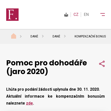
CZ
EN
DANĚ
DANĚ
KOMPENZAČNÍ BONUS
Finanční správa
Pomoc pro dohodáře
Daně
Sdí
(jaro 2020)
Mezinárodní spolupráce
Lhůta pro podání žádosti uplynula dne 30. 11. 2020.
Kontakty
Aktuální informace ke kompenzačním bonusům
naleznete
zde
.