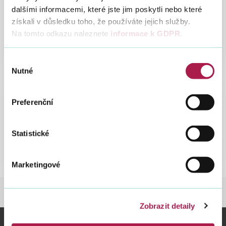
dalšími informacemi, které jste jim poskytli nebo které
Základní informace
získali v důsledku toho, že používáte jejich služby.
Na tomto odkazu naleznete
informace k GDPR
.
Výběr
Nutné
souhlasu
Preferenční
Legislativa
Statistické
Marketingové
DANĚ
DANĚ
KOMPENZAČNÍ BONUS
Zobrazit detaily