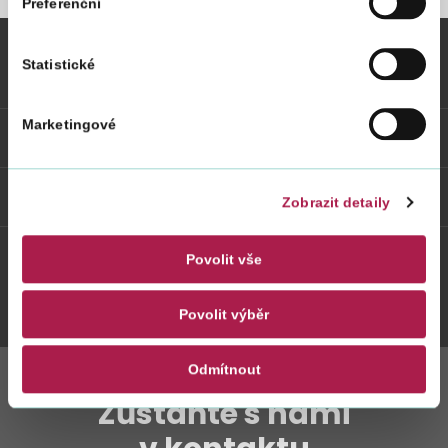
Preferenční
Statistické
Vybrané informace
Marketingové
Odkazy
Weby FS
Zobrazit detaily
Povolit vše
Twitter
Youtube
Facebook
Instagram
Povolit výběr
Odmítnout
Zůstaňte s námi