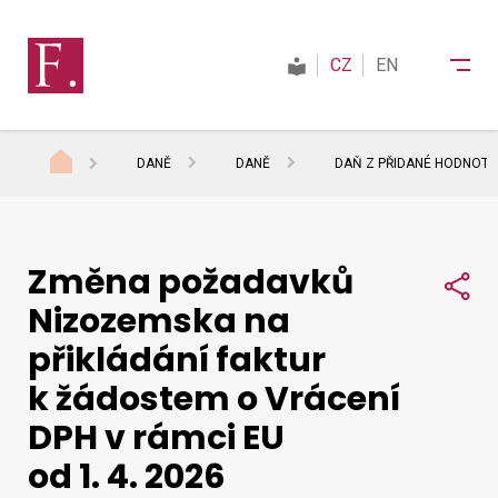
CZ
EN
DANĚ
DANĚ
DAŇ Z PŘIDANÉ HODNOTY
Finanční správa
Změna požadavků
Daně
Sdí
Nizozemska na
přikládání faktur
Mezinárodní spolupráce
k žádostem o Vrácení
DPH v rámci EU
Kontakty
od 1. 4. 2026