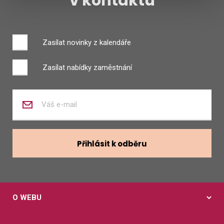
v kontaktu
Zasílat novinky z kalendáře
Zasílat nabídky zaměstnání
Zadejte
váš
e-
mail
Přihlásit k odběru
O WEBU