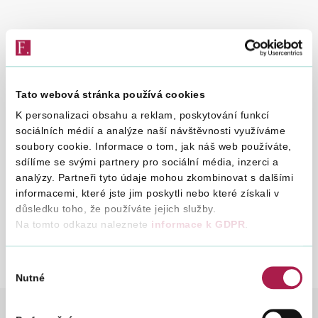
Vyhledat na webu
Zobraz obsah
Tato webová stránka používá cookies
K personalizaci obsahu a reklam, poskytování funkcí
16. 3. 2026
sociálních médií a analýze naší návštěvnosti využíváme
soubory cookie. Informace o tom, jak náš web používáte,
sdílíme se svými partnery pro sociální média, inzerci a
analýzy. Partneři tyto údaje mohou zkombinovat s dalšími
S platností od 1. 4. 2026 Nizozemsko jako stát
informacemi, které jste jim poskytli nebo které získali v
vrácení požaduje, aby k žádostem o vrácení DPH
důsledku toho, že používáte jejich služby.
v rámci EU byly přikládány elektronické kopie
Na tomto odkazu naleznete
informace k GDPR
.
daňových dokladů v souladu s článkem 10 Směrnice
Rady 2008/9/ES.
Výběr
Nutné
souhlasu
DANĚ
DANĚ
DAŇ Z PŘIDANÉ HODNOTY