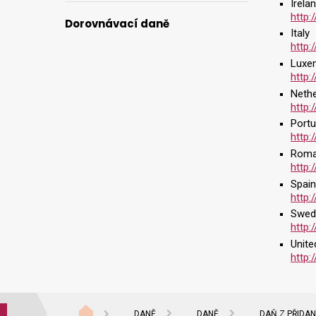
Irela
http:
Dorovnávací daně
Italy
http:
Luxe
http:
Nethe
http:
Portu
http:
Roma
http:
Spain
http:
Swed
http:
Unit
http:
DANĚ
DANĚ
DAŇ Z PŘIDA