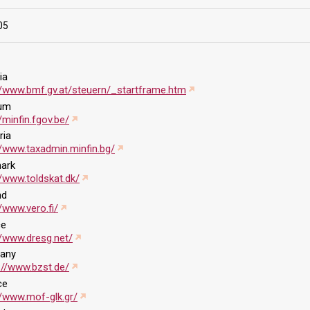
05
ia
//www.bmf.gv.at/steuern/_startframe.htm
ium
//minfin.fgov.be/
ria
//www.taxadmin.minfin.bg/
ark
//www.toldskat.dk/
nd
//www.vero.fi/
ce
//www.dresg.net/
any
://www.bzst.de/
ce
//www.mof-glk.gr/