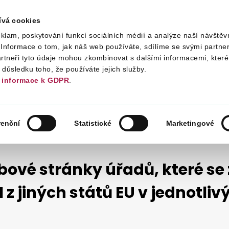
ívá cookies
klam, poskytování funkcí sociálních médií a analýze naší návštěv
Daně
Mezinárodní spolupráce
Kont
Informace o tom, jak náš web používáte, sdílíme se svými partner
artneři tyto údaje mohou zkombinovat s dalšími informacemi, které 
v důsledku toho, že používáte jejich služby.
informace k GDPR
.
NÉ HODNOTY
VRACENÍ DPH
PH Z JINÝCH STÁTŮ EU V JEDNOTLIVÝCH ZEMÍCH
renční
Statistické
Marketingové
ové stránky úřadů, které se
 z jiných států EU v jednotli