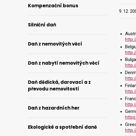
Kompenzační bonus
9. 12. 20
Silniční daň
Austr
http:
Daň z nemovitých věcí
Belg
http:
Bulga
Daň z nabytí nemovitých věcí
http:
Denm
http:
Daň dědická, darovací a z
Finla
převodu nemovitostí
http:
Fran
http:
Daň z hazardních her
Germ
https
Gree
Ekologické a spotřební daně
http: