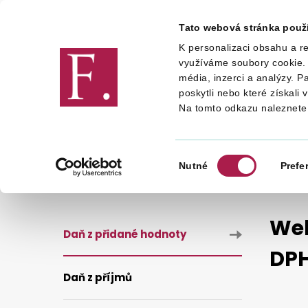
Tato webová stránka použ
K personalizaci obsahu a re
Finanční správa
využíváme soubory cookie. 
média, inzerci a analýzy. P
poskytli nebo které získali 
Na tomto odkazu naleznete
DANĚ
DANĚ
DAŇ Z PŘIDA
WEBOVÉ STRÁNKY ÚŘADŮ, KTERÉ SE ZABÝVAJÍ VRACENÍM D
Výběr
Nutné
Prefe
souhlasu
Web
Daň z přidané hodnoty
DPH
Daň z příjmů