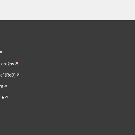
é dražby
cí (ReD)
ra
le
gram