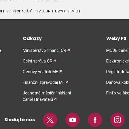
PH Z JINÝCH STÁTŮ EU V JEDNOTLIVÝCH ZEMÍCH
Odkazy
Weby FS
e
Ministerstvo financí ČR
MOJE daně
Celní správa ČR
Elektronick
Cenový věstník MF
Registr dota
Finanční zpravodaj MF
Daňová kob
Jednotné měsíční hlášení
Finfo ve ško
zaměstnavatelů
Sledujte nás
Twitter
Youtube
Facebook
Insta