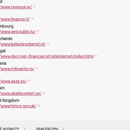
nd
//www.revenue.ie/
//www.finanze.it/
mbourg
//www.aed.public.lu/
rlands
//www.belastingdienst.nl/
gal
//www.dgci.min-financas.pt/siteinternet/index.html
nia
//www.mfinante.ro/
//www.aeat.es/
en
//www.skatteverket.se/
ed Kingdom
//www.hmce.gov.uk/
NÉ HODNOTY
VRACENÍ DPH