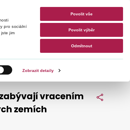
Povolit vše
nosti
akty
CZ
EN
y pro sociální
Povolit výběr
jste jim
Odmítnout
Hledat
Zobrazit detaily
 zabývají vracením
Sdílet
vých zemích