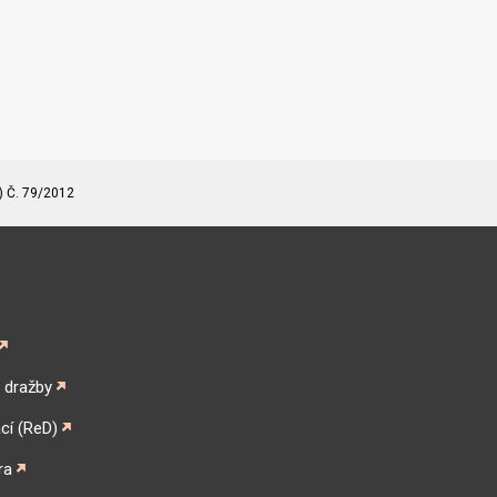
 Č. 79/2012
é dražby
cí (ReD)
ra