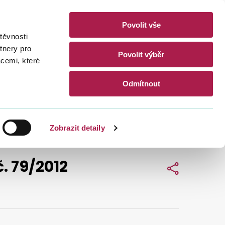
Povolit vše
akty
těvnosti
CZ
EN
tnery pro
Povolit výběr
acemi, které
Hledat
Odmítnout
Zobrazit detaily
. 79/2012
Sdílet