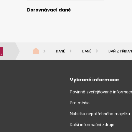
Dorovnávací daně
DANĚ
DANĚ
DAŇ Z PŘIDA
Vybrané informace
Povinně zveřejňované informac
Pro média
Nabídka nepotřebného majetku
Další informační zdroje