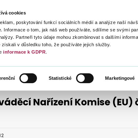
ívá cookies
Daně
Mezinárodní spolupráce
Kont
reklam, poskytování funkcí sociálních médií a analýze naší návš
 Informace o tom, jak náš web používáte, sdílíme se svými par
analýzy. Partneři tyto údaje mohou zkombinovat s dalšími inform
é získali v důsledku toho, že používáte jejich služby.
e
informace k GDPR
.
NÉ HODNOTY
VRACENÍ DPH
erenční
Statistické
Marketingové
váděcí Nařízení Komise (EU) č
12