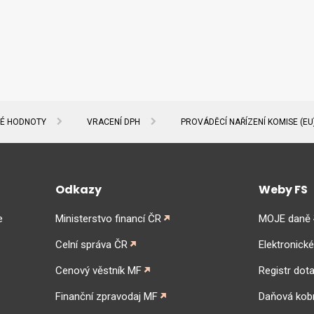
NÉ HODNOTY
VRACENÍ DPH
PROVÁDĚCÍ NAŘÍZENÍ KOMISE (EU)
Odkazy
Weby FS
e
Ministerstvo financí ČR
MOJE daně
Celní správa ČR
Elektronick
Cenový věstník MF
Registr dota
Finanční zpravodaj MF
Daňová kob