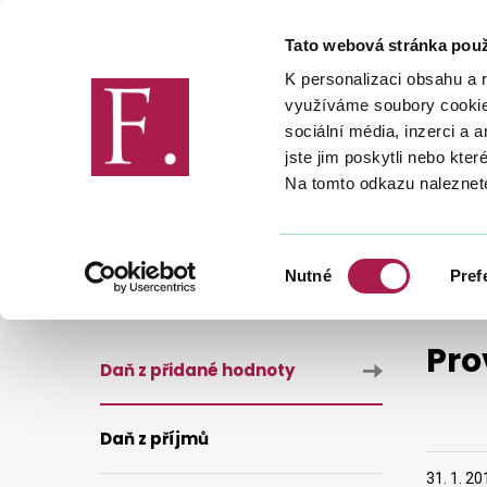
Tato webová stránka použ
Finanční správa
K personalizaci obsahu a 
využíváme soubory cookie.
sociální média, inzerci a 
jste jim poskytli nebo kter
Na tomto odkazu naleznet
DANĚ
DANĚ
DAŇ Z PŘIDA
PROVÁDĚCÍ NAŘÍZENÍ KOMISE (EU) Č. 79/2012
Výběr
Nutné
Pref
souhlasu
Pro
Daň z přidané hodnoty
Daň z příjmů
31. 1. 20