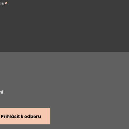
le
gram
ní
Přihlásit k odběru