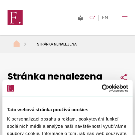
CZ
EN
STRÁNKA NENALEZENA
Finanční správa
Stránka nenalezena
Daně
Sdí
Mezinárodní spolupráce
Tato webová stránka používá cookies
Nepodařilo se nám najít, co jste hledali.
Zkuste to
Kontakty
K personalizaci obsahu a reklam, poskytování funkcí
znovu
.
sociálních médií a analýze naší návštěvnosti využíváme
soubory cookie. Informace o tom, jak náš web používáte,