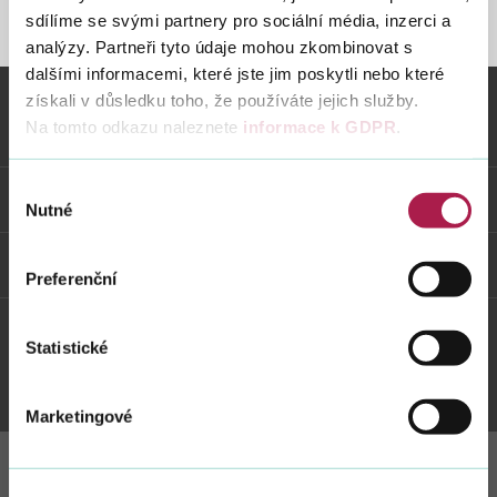
sdílíme se svými partnery pro sociální média, inzerci a
STRÁNKA NENALEZENA
analýzy. Partneři tyto údaje mohou zkombinovat s
dalšími informacemi, které jste jim poskytli nebo které
Vyhledat na webu
získali v důsledku toho, že používáte jejich služby.
Na tomto odkazu naleznete
informace k GDPR
.
Vybrané informace
Výběr
Odkazy
Nutné
souhlasu
Weby FS
Preferenční
Statistické
Twitter
Youtube
Facebook
Instagram
Marketingové